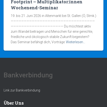
Footprint – Multiplikator:innen
Wochenend-Seminar
19. bis 21. Juni 2026 in Altenmarkt bei St. Gallen (Ö, Stmk.)
————————————————————————————————
———————————————————— Du möchtest aktiv
zum Wandel beitragen und Menschen für eine gerechte,
friedliche und ökologisch stabile Zukunft begeistern?
Das Seminar befähigt dich, Vorträge
Weiterlesen…
Bankverbindung
Link zur Bankverbindung
Über Uns