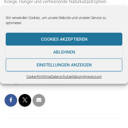
Kriege, Hunger und verheerende Naturkatastrophen.
Wolfgang Pekny bleibt trotzdem optimistisch: „Die
Wir verwenden Cookies, um unsere Website und unseren Service zu
Konzepte für ein ‚One-Planet-Living‘ sind technisch,
optimieren.
ökonomisch und sozial längst vorhanden. Auch steigt die
Zahl der Menschen mit Globalverstand, die begreifen, dass
COOKIES AKZEPTIEREN
weniger Konsum und dafür mehr Zeit die Qualität unserer
Gesellschaft und ein gutes Leben auf dem Raumschiff Erde
ABLEHNEN
für den Einzelnen und für alle erhöhen.“
EINSTELLUNGEN ANZEIGEN
Kategorien:
VERGANGENES
Cookie-Richtlinie
Datenschutzerklärung
Impressum
Schlagwörter:
overshoot-day