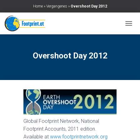
Home
»
Vergangenes
»
Overshoot Day 2012
N
A
V
I
G
Overshoot Day 2012
A
T
I
O
N
U
M
S
C
H
A
Global Footprint Network, National
L
Footprint Accounts, 2011 edition.
T
E
Available at
www.footprintnetwork.org