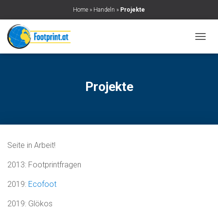
Home
»
Handeln
»
Projekte
N
A
V
I
G
Projekte
A
T
I
O
N
U
Seite in Arbeit!
M
S
2013: Footprintfragen
C
H
A
2019:
Ecofoot
L
T
2019: Glökos
E