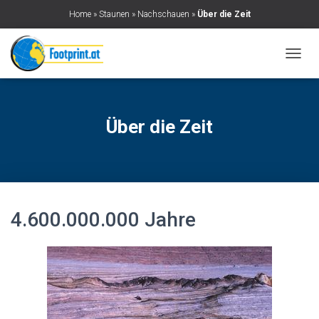
Home
»
Staunen
»
Nachschauen
»
Über die Zeit
N
A
V
I
G
Über die Zeit
A
T
I
O
N
U
M
4.600.000.000 Jahre
S
C
H
A
L
T
E