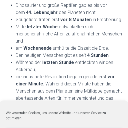
Dinosaurier und große Reptilien gab es bis vor
dem
44. Lebensjahr
des Planeten nicht.
Säugetiere traten erst
vor
8 Monaten
in Erscheinung.
Mitte
letzter Woche
entwickelten sich
menschenähnliche Affen zu affenähnlichen Menschen
und
am
Wochenende
umhüllte die Eiszeit die Erde.
Den heutigen Menschen gibt es seit
4 Stunden
.
Während der
letzten Stunde
entdeckten wir den
Ackerbau,
die industrielle Revolution begann gerade erst
vor
einer Minute
. Während dieser Minute haben die
Menschen aus dem Planeten eine Müllkippe gemacht,
abertausende Arten für immer vernichtet und das
Klima beinahe zum Kippen gebracht.
Wir verwenden Cookies, um unsere Website und unseren Service zu
optimieren.
Es bleiben etwa
zehn Sekunden
, um die
Weichen wieder