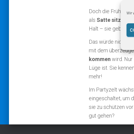
Doch die Frühkomme
Wir 
als
Satte sitzen si
Halt – sie geben d
C
Das würde nicht re
mit dem überzeuge
kommen
wird. Nur
Lüge ist. Sie kenne
mehr!
Im Partyzelt wächst
eingeschaltet, um 
sie zu schützen vor
gut gehen?