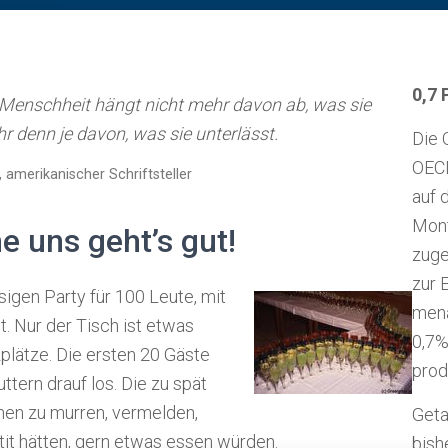
0,7 
 Menschheit hängt nicht mehr davon ab, was sie
r denn je davon, was sie unterlässt.
Die 
OECD
, amerikanischer Schriftsteller
auf 
Mont
 uns geht’s gut!
zuge
zur E
­si­gen Party für 100 Leute, mit
men­a
t. Nur der Tisch ist etwas
0,7% 
tzplätze. Die ersten 20 Gäste
pro­
ttern drauf los. Die zu spät
n zu murren, vermelden,
Geta
it hätten, gern etwas essen würden.
bish