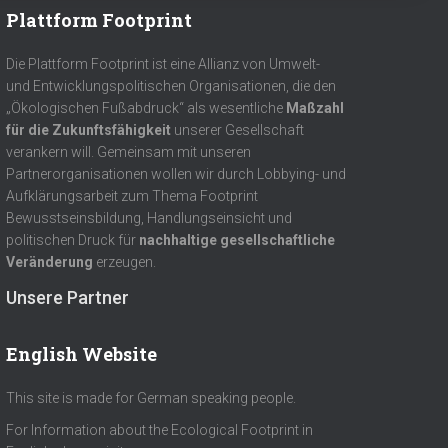
Plattform Footprint
Die Plattform Footprint ist eine Allianz von Umwelt-
und Entwicklungspolitischen Organisationen, die den
„Ökologischen Fußabdruck“ als wesentliche
Maßzahl
für die Zukunftsfähigkeit
unserer Gesellschaft
verankern will. Gemeinsam mit unseren
Partnerorganisationen wollen wir durch Lobbying- und
Aufklärungsarbeit zum Thema Footprint
Bewusstseinsbildung, Handlungseinsicht und
politischen Druck für
nachhaltige gesellschaftliche
Veränderung
erzeugen.
Unsere Partner
English Website
This site is made for German speaking people.
For Information about the Ecological Footprint in