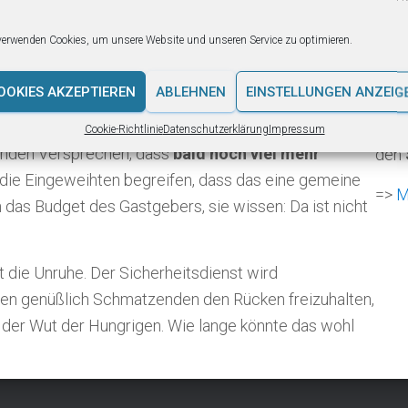
Die 
r denken nicht daran, Platz zu machen. Selbst
verwenden Cookies, um unsere Website und unseren Service zu optimieren.
Quot
e vor vollen Tellern
und lassen die anderen nicht ran.
das 
en Hungrigen ja doch etwas:
0,7%
, einige Brösel.
OOKIES AKZEPTIEREN
ABLEHNEN
EINSTELLUNGEN ANZEIG
2002
ichen! Doch sie beruhigen die aufgebrachte Menge
im b
Cookie-Richtlinie
Datenschutzerklärung
Impressum
nden Versprechen, dass
bald noch viel mehr
den
 die Eingeweihten begreifen, dass das eine gemeine
=>
M
n das Budget des Gastgebers, sie wissen: Da ist nicht
 die Unruhe. Der Sicherheitsdienst wird
den genüßlich Schmatzenden den Rücken freizuhalten,
 der Wut der Hungrigen. Wie lange könnte das wohl