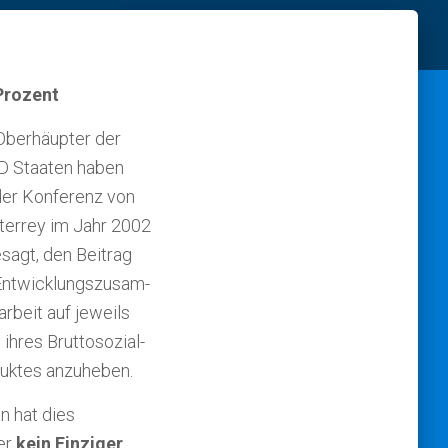
Prozent
Oberhäupter der
 Staaten haben
der Konferenz von
errey im Jahr 2002
sagt, den Beitrag
nt­wick­lungs­zu­sam­
r­beit auf jeweils
ihres Brutto­sozial­
duk­tes anzuheben.
n hat dies
er
kein Einziger
.