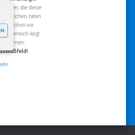
wenigen, die diese
e erreichen, taten
auch schon vor
EN
! Österreich liegt
e­schä­men­
Schlußfeld!
ehr