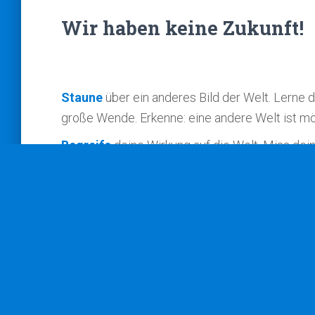
Wir haben keine Zukunft!
Staune
über ein anderes Bild der Welt. Lerne d
große Wende. Erkenne: eine andere Welt ist mö
Begreife
deine Wirkung auf die Welt. Miss de
Schärfe deinen Globalverstand!
Handle
bewusst und mit Verantwortung. Stelle
Erkenne die Schwächen des existierenden Wirt
beteilige dich an der Wende. Gestalte deine We
Erforsche
die Zusammenhänge zwischen Natur