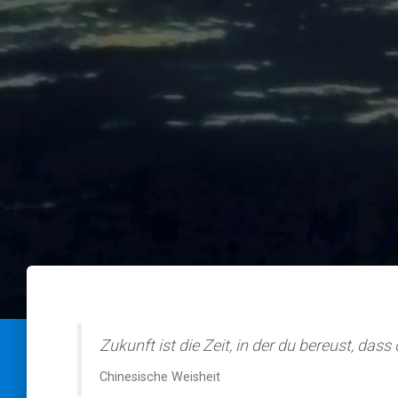
Zukunft ist die Zeit, in der du bereust, das
Chinesische Weisheit