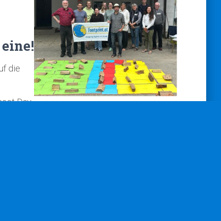
eine!
uf die
hoot Day.
abei.
äre.