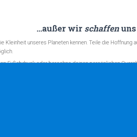
…außer wir
schaffen
uns 
ie Kleinheit unseres Planeten kennen. Teile die Hoffnung a
glich.
inen Fußabdruck oder berechne deinen persönlichen Overs
 dich den Herausforderungen der Zukunft und habe Spaß d
schaftssystems, die Mängel der existierenden Politik und
lt!
 und Gesellschaft, zwischen Öko-Sphäre und Techno-Sph