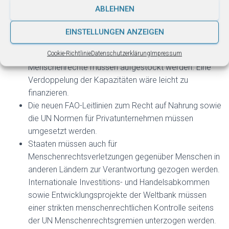
Verletzungen des Rechts auf Nahrung können
ABLEHNEN
Beschwerde einlegen, wenn es auf nationaler Ebene
keinen Rechtsweg gibt.
EINSTELLUNGEN ANZEIGEN
Die Mittel und das Personal im Genfer UN Ausschuss
für wirtschaftliche, soziale und kulturelle
Cookie-Richtlinie
Datenschutzerklärung
Impressum
Menschenrechte müssen aufgestockt werden. Eine
Verdoppelung der Kapazitäten wäre leicht zu
finanzieren.
Die neuen FAO-Leitlinien zum Recht auf Nahrung sowie
die UN Normen für Privatunternehmen müssen
umgesetzt werden.
Staaten müssen auch für
Menschenrechtsverletzungen gegenüber Menschen in
anderen Ländern zur Verantwortung gezogen werden.
Internationale Investitions- und Handelsabkommen
sowie Entwicklungsprojekte der Weltbank müssen
einer strikten menschenrechtlichen Kontrolle seitens
der UN Menschenrechtsgremien unterzogen werden.