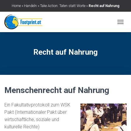
Home
»
Handeln
»
Take Action: Taten statt Worte
»
Recht auf Nahrung
N
A
V
I
G
Recht auf Nahrung
A
T
I
O
N
U
M
Menschenrecht auf Nahrung
S
C
H
Ein Fakultativprotokoll zum WSK
A
Pakt (Internationaler Pakt über
L
wirtschaftliche, soziale und
T
kulturelle Rechte)
E