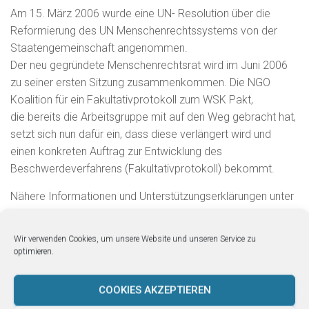
Am 15. März 2006 wurde eine UN- Resolution über die
Reformierung des UN Menschenrechtssystems von der
Staatengemeinschaft angenommen.
Der neu gegründete Menschenrechtsrat wird im Juni 2006
zu seiner ersten Sitzung zusammenkommen. Die NGO
Koalition für ein Fakultativprotokoll zum WSK Pakt,
die bereits die Arbeitsgruppe mit auf den Weg gebracht hat,
setzt sich nun dafür ein, dass diese verlängert wird und
einen konkreten Auftrag zur Entwicklung des
Beschwerdeverfahrens (Fakultativprotokoll) bekommt.
Nähere Informationen und Unterstützungserklärungen unter
www.escrprotocolnow.org
Wir verwenden Cookies, um unsere Website und unseren Service zu
Forderungen zur Stärkung des Menschenrechtssystems
optimieren.
Ein Fakultativprotokoll als erster Schritt zur
COOKIES AKZEPTIEREN
Einklagbarkeit sozialer Rechte bei der UNO. Opfer von