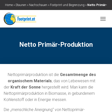
Home
»
Staunen
»
Nachschauen
»
Footprint und Begrenzung
»
Netto Primär-
Produktion
N
A
V
I
G
Netto Primär-Produktion
A
T
I
O
N
U
Nettoprimärproduktion ist die
Gesamtmenge des
M
S
organischem Materials
, das von Lebe­wesen mit
C
der
Kraft der Sonne
hergestellt wird. Man kann die
H
Nettoprimärproduktion in Biomasse, in gebundenem
A
L
Kohlenstoff oder in Energie messen.
T
E
Die „menschliche Aneignung“ von Netto­primär­