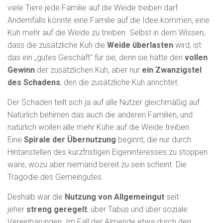
N
viele Tiere jede Familie auf die Weide treiben darf.
Andernfalls könnte eine Familie auf die Idee kommen, eine
Kuh mehr auf die Weide zu treiben. Selbst in dem Wissen,
dass die zusätzliche Kuh die
Weide überlasten
wird, ist
das ein „gutes Geschäft“ für sie, denn sie hätte den
vollen
Gewinn
der zusätzlichen Kuh, aber nur
ein Zwanzigstel
des Schadens
, den die zusätzliche Kuh anrichtet.
Der Schaden teilt sich ja auf alle Nutzer gleichmäßig auf.
Natürlich behirnen das auch die anderen Familien, und
natürlich wollen alle mehr Kühe auf die Weide treiben.
Eine
Spirale der Übernutzung
beginnt, die nur durch
Hintanstellen des kurzfristigen Eigeninteresses zu stoppen
wäre, wozu aber niemand bereit zu sein scheint. Die
Tragödie des Gemeingutes.
Deshalb war die
Nutzung von Allgemeingut
seit
jeher
streng geregelt
, über Tabus und über soziale
Vereinbarungen. Im Fall der Almende etwa durch den