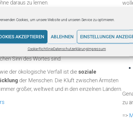
ohne daraus zu lernen.
woll
lüge
hr, weiter, höher….
mens
verwenden Cookies, um unsere Website und unseren Service zu optimieren.
Gesellschaften wirtschaften ist auf keinen Fall
auf 
Millenium Ecosystem Assessment
, ein viele tausend
OOKIES AKZEPTIEREN
ABLEHNEN
EINSTELLUNGEN ANZEIG
ist
z
ht von hunderten Wissen­schaf­tern an die UNO zeigt,
Cookie-Richtlinie
Datenschutzerklärung
Impressum
tlichen Aktivitäten
nicht
einmal
nachhaltig
im ein­
schen Sinn des Wortes sind.
ie der ökologische Verfall ist die
soziale
icklung
der Menschen. Die Kluft zwischen Ärmsten
immer größer, weltweit und in den einzelnen Ländern.
Gena
rs
zu ä
=>
M