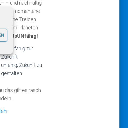
en – und nachhaltig
n. Das momentane
chliche Treiben
unserem Planeten
EN
ukunftsUNfähig!
Nicht fähig zur
Zukunft,
unfähig, Zukunft zu
gestalten.
u das gilt es rasch
ndern.
ehr