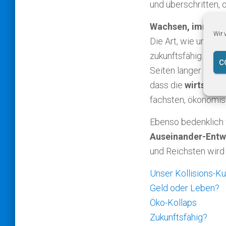
und über­schritten, 
Wachsen, immer me
Wir 
Die Art, wie unsere 
zukunftsfähig. Das
C
Seiten langer Beric
dass die
wirtschaf
fach­sten, ökonomi
Ebenso bedenklich w
Auseinander-Entw
und Reichsten wird 
Unser Kollisions-Ku
Geld oder Leben?
Öko-Kollaps
Zukunftsfähig?