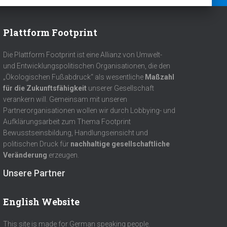
Plattform Footprint
Die Plattform Footprint ist eine Allianz von Umwelt-
und Entwicklungspolitischen Organisationen, die den
„Ökologischen Fußabdruck“ als wesentliche
Maßzahl
für die Zukunftsfähigkeit
unserer Gesellschaft
verankern will. Gemeinsam mit unseren
Partnerorganisationen wollen wir durch Lobbying- und
Aufklärungsarbeit zum Thema Footprint
Bewusstseinsbildung, Handlungseinsicht und
politischen Druck für
nachhaltige gesellschaftliche
Veränderung
erzeugen.
Unsere Partner
English Website
This site is made for German speaking people.