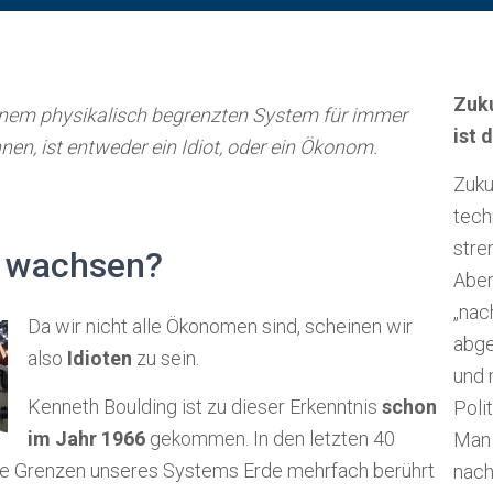
Zuku
einem physikalisch begrenzten Sys­tem für immer
ist 
en, ist entweder ein Idiot, oder ein Ökonom.
Zuku
tech
stre
 wachsen?
Aber
„nach
Da wir nicht alle Öko­nomen sind, scheinen wir
abge
also
Idioten
zu sein.
und 
Kenneth Boulding ist zu dieser Erkenntnis
schon
Poli
im Jahr 1966
gekommen. In den letzten 40
Man 
ie Grenzen unseres Sys­tems Erde mehrfach berührt
nach