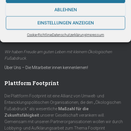
Bankverbindung
ABLEHNEN
EINSTELLUNGEN ANZEIGEN
Link zur Bankverbindung
Cookie-Richtlinie
Datenschutzerklärung
Impressum
Über Uns
Wir haben Freude am guten Leben mit kleinem Ökologischen
Fußabdruck.
Über Uns – Die Mitarbeiter:innen kennenlernen!
Plattform Footprint
Die Plattform Footprint ist eine Allianz von Umwelt- und
Entwicklungspolitischen Organisationen, die den „Ökologischen
Fußabdruck“ als wesentliche
Maßzahl für die
Zukunftsfähigkeit
unserer Gesellschaft verankern will.
Gemeinsam mit unseren Partnerorganisationen wollen wir durch
Lobbying- und Aufklärungsarbeit zum Thema Footprint