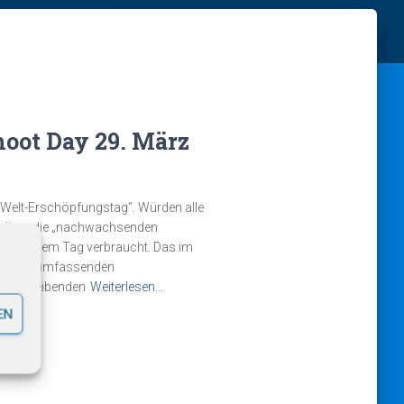
hoot Day 29. März
e Welt-Erschöpfungstag“. Würden alle
 wären die „nachwachsenden
 an diesem Tag verbraucht. Das im
 v.a. der umfassenden
leichbleibenden
Weiterlesen…
EN