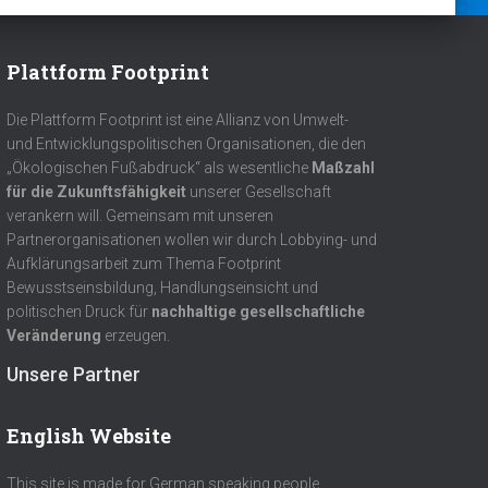
Plattform Footprint
Die Plattform Footprint ist eine Allianz von Umwelt-
und Entwicklungspolitischen Organisationen, die den
„Ökologischen Fußabdruck“ als wesentliche
Maßzahl
für die Zukunftsfähigkeit
unserer Gesellschaft
verankern will. Gemeinsam mit unseren
Partnerorganisationen wollen wir durch Lobbying- und
Aufklärungsarbeit zum Thema Footprint
Bewusstseinsbildung, Handlungseinsicht und
politischen Druck für
nachhaltige gesellschaftliche
Veränderung
erzeugen.
Unsere Partner
English Website
This site is made for German speaking people.