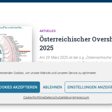
AKTUELLES
Österreichischer Overs
2025
Am 29. März 2025 ist der s.g. „Österreichisch
Menschen so leben wie die ÖsterreicherInnen
Ressourcen des Jahres 2025“ der Erde bereits
verwenden Cookies, um unsere Website und unseren Service zu optimieren.
Vergleich zu 2024 ( 7. April) frühere Datum ist
Methodenverbesserung geschuldet, bei etwa g
OOKIES AKZEPTIEREN
ABLEHNEN
EINSTELLUNGEN ANZEIG
Cookie-Richtlinie
Datenschutzerklärung
Impressum