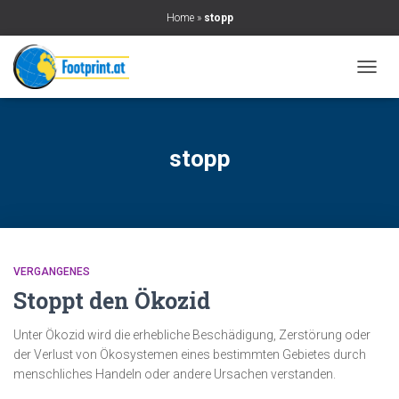
Home
»
stopp
NAVIG
UMSC
stopp
VERGANGENES
Stoppt den Ökozid
Unter Ökozid wird die erhebliche Beschädigung, Zerstörung oder
der Verlust von Ökosystemen eines bestimmten Gebietes durch
menschliches Handeln oder andere Ursachen verstanden.