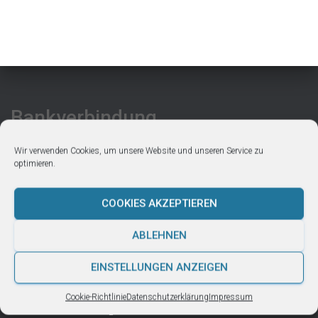
Bankverbindung
Wir verwenden Cookies, um unsere Website und unseren Service zu
Link zur Bankverbindung
optimieren.
Über Uns
COOKIES AKZEPTIEREN
Wir haben Freude am guten Leben mit kleinem Ökologischen
ABLEHNEN
Fußabdruck.
EINSTELLUNGEN ANZEIGEN
Über Uns – Die Mitarbeiter:innen kennenlernen!
Cookie-Richtlinie
Datenschutzerklärung
Impressum
Plattform Footprint