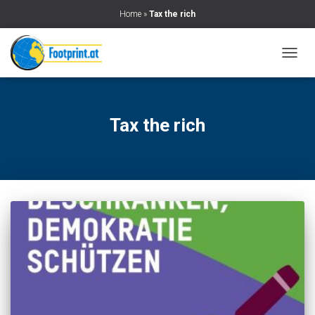
Home
»
Tax the rich
NAVIG
UMSC
Tax the rich