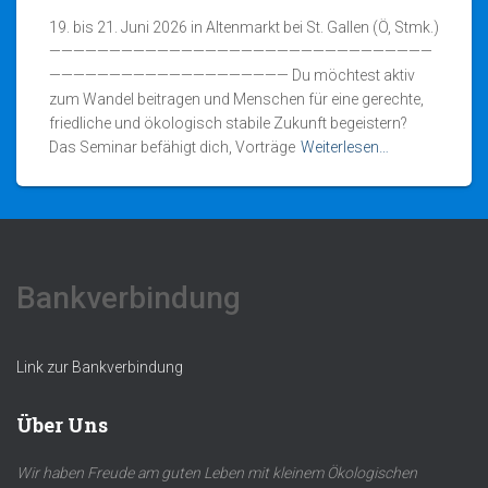
19. bis 21. Juni 2026 in Altenmarkt bei St. Gallen (Ö, Stmk.)
————————————————————————————————
———————————————————— Du möchtest aktiv
zum Wandel beitragen und Menschen für eine gerechte,
friedliche und ökologisch stabile Zukunft begeistern?
Das Seminar befähigt dich, Vorträge
Weiterlesen…
Bankverbindung
Link zur Bankverbindung
Über Uns
Wir haben Freude am guten Leben mit kleinem Ökologischen