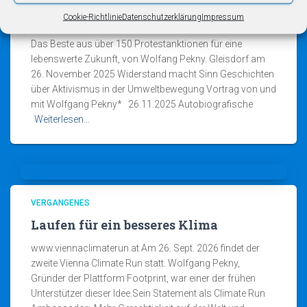
Cookie-Richtlinie
Datenschutzerklärung
Impressum
Widerstand
Das Beste aus über 150 Protestanktionen für eine
lebenswerte Zukunft, von Wolfang Pekny. Gleisdorf am
26. November 2025 Widerstand macht Sinn Geschichten
über Aktivismus in der Umweltbewegung Vortrag von und
mit Wolfgang Pekny* 26.11.2025 Autobiografische
Weiterlesen…
VERGANGENES
Laufen für ein besseres Klima
www.viennaclimaterun.at Am 26. Sept. 2026 findet der
zweite Vienna Climate Run statt. Wolfgang Pekny,
Gründer der Plattform Footprint, war einer der frühen
Unterstützer dieser Idee.Sein Statement als Climate Run