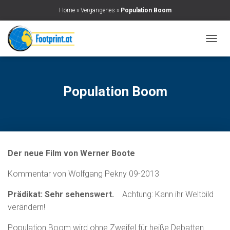
Home
»
Vergangenes
»
Population Boom
N
A
V
I
G
Population Boom
A
T
I
O
N
U
Der neue Film von Werner Boote
M
S
Kommentar von Wolfgang Pekny 09-2013
C
H
A
Prädikat: Sehr sehenswert.
Achtung: Kann ihr Weltbild
L
verändern!
T
E
Population Boom wird ohne Zweifel für heiße Debatten