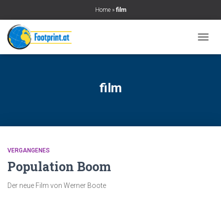
Home
»
film
NAVIG
UMSC
film
VERGANGENES
Population Boom
Der neue Film von Werner Boote