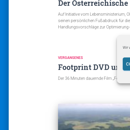
Der Österreichische
Auf Initiative vom Lebensministerium, O
seinen persönlichen Fußabdruck für di
Handlungsvorschläge zur Optimierung d
Wir 
VERGANGENES
C
Footprint DVD und 
Der 36 Minuten dauernde Film „Footprin