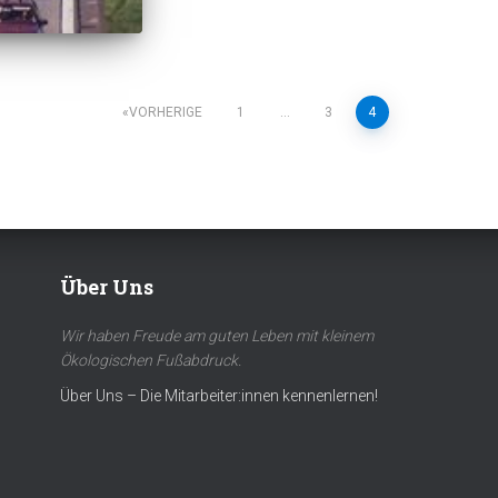
tion
VORHERIGE
1
…
3
4
Über Uns
Wir haben Freude am guten Leben mit kleinem
Ökologischen Fußabdruck.
Über Uns – Die Mitarbeiter:innen kennenlernen!