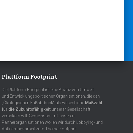
Plattform Footprint
Die Plattform Footprint ist eine Allianz von Umwelt-
und Entwicklungspolitischen Organisationen, die den
„Ökologischen Fußabdruck“ als wesentliche
Maßzahl
für die Zukunftsfähigkeit
unserer Gesellschaft
verankern will. Gemeinsam mit unseren
Partnerorganisationen wollen wir durch Lobbying- und
Aufklärungsarbeit zum Thema Footprint