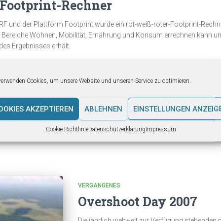
 Footprint-Rechner
RF und der Plattform Footprint wurde ein rot-weiß-roter-Footprint-Rechne
e Bereiche Wohnen, Mobilität, Ernährung und Konsum errechnen kann un
es Ergebnisses erhält.
verwenden Cookies, um unsere Website und unseren Service zu optimieren.
OOKIES AKZEPTIEREN
ABLEHNEN
EINSTELLUNGEN ANZEIG
Broschüre
Cookie-Richtlinie
Datenschutzerklärung
Impressum
t – Große Ansprüche an einen kleinen Planeten“ ist eine Kooperation mit
VERGANGENES
Overshoot Day 2007
Die jährlich weltweit zur Verfügung stehenden 